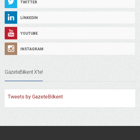
TWITTER
LINKEDIN
YOUTUBE
INSTAGRAM
GazeteBilkent X’te!
Tweets by GazeteBilkent