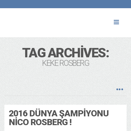
Toggl
naviga
TAG ARCHIVES:
KEKE ROSBERG
2016 DÜNYA ŞAMPIYONU
NICO ROSBERG !