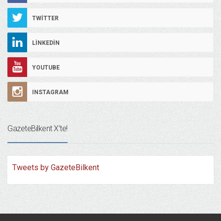
TWITTER
LINKEDIN
YOUTUBE
INSTAGRAM
GazeteBilkent X’te!
Tweets by GazeteBilkent