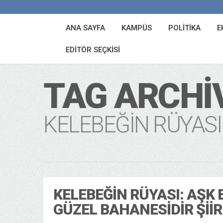
ANA SAYFA
KAMPÜS
POLITIKA
E
EDITÖR SEÇKISI
TAG ARCHI
KELEBEĞIN RÜYASI
KELEBEĞIN RÜYASI: AŞK 
GÜZEL BAHANESIDIR ŞIIR