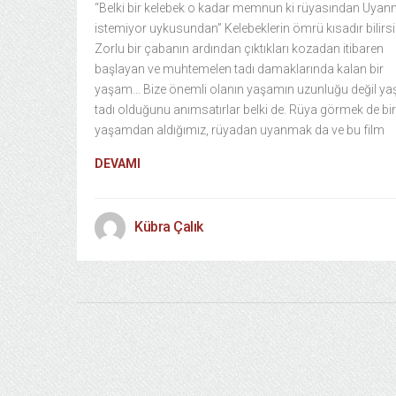
“Belki bir kelebek o kadar memnun ki rüyasından Uya
istemiyor uykusundan” Kelebeklerin ömrü kısadır bilirsi
Zorlu bir çabanın ardından çıktıkları kozadan itibaren
başlayan ve muhtemelen tadı damaklarında kalan bir
yaşam… Bize önemli olanın yaşamın uzunluğu değil y
tadı olduğunu anımsatırlar belki de. Rüya görmek de bir 
yaşamdan aldığımız, rüyadan uyanmak da ve bu film
DEVAMI
Kübra Çalık