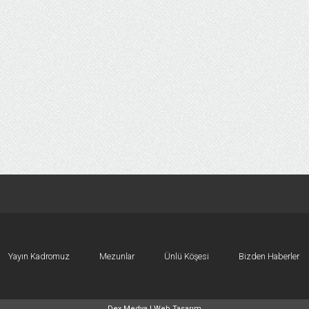
Yayın Kadromuz
Mezunlar
Ünlü Köşesi
Bizden Haberler
Dex Medya |
Web Tasarım