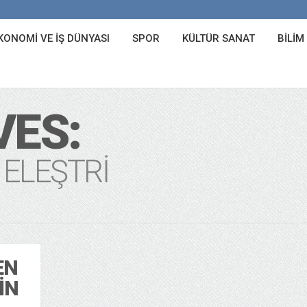
KONOMI VE İŞ DÜNYASI
SPOR
KÜLTÜR SANAT
BILIM
VES:
 ELEŞTRI
EN
IN