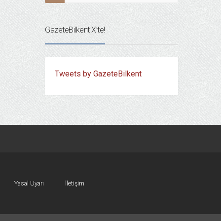
GazeteBilkent X’te!
Tweets by GazeteBilkent
Yasal Uyarı
İletişim