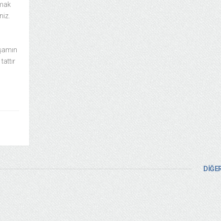
nmak
niz.
aşamın
tattır
DİĞER