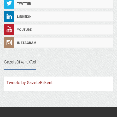
TWITTER
LINKEDIN
YOUTUBE
INSTAGRAM
GazeteBilkent X’te!
Tweets by GazeteBilkent