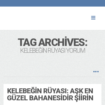
Toggl
naviga
TAG ARCHIVES:
KELEBEĞIN RÜYASI YORUM
KELEBEĞIN RÜYASI: AŞK EN
GÜZEL BAHANESIDIR ŞIIRIN