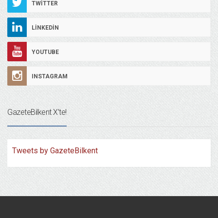
TWITTER
LINKEDIN
YOUTUBE
INSTAGRAM
GazeteBilkent X’te!
Tweets by GazeteBilkent