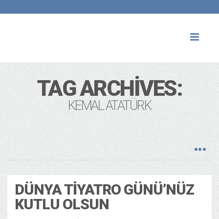
Toggl
naviga
TAG ARCHIVES:
KEMAL ATATÜRK
DÜNYA TIYATRO GÜNÜ’NÜZ
KUTLU OLSUN