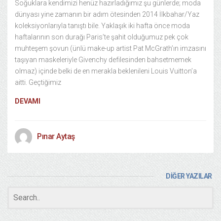
Soğuklara kendimizi henüz hazırladığımız şu günlerde; moda
dünyası yine zamanın bir adım ötesinden 2014 İlkbahar/Yaz
koleksiyonlarıyla tanıştı bile. Yaklaşık iki hafta önce moda
haftalarının son durağı Paris’te şahit olduğumuz pek çok
muhteşem şovun (ünlü make-up artist Pat McGrath’ın imzasını
taşıyan maskeleriyle Givenchy defilesinden bahsetmemek
olmaz) içinde belki de en merakla beklenileni Louis Vuitton’a
aitti. Geçtiğimiz
DEVAMI
Pınar Aytaş
DİĞER YAZILAR