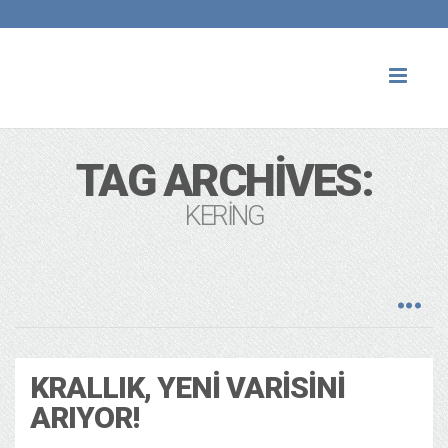
Toggl
naviga
TAG ARCHIVES:
KERING
KRALLIK, YENI VARISINI
ARIYOR!