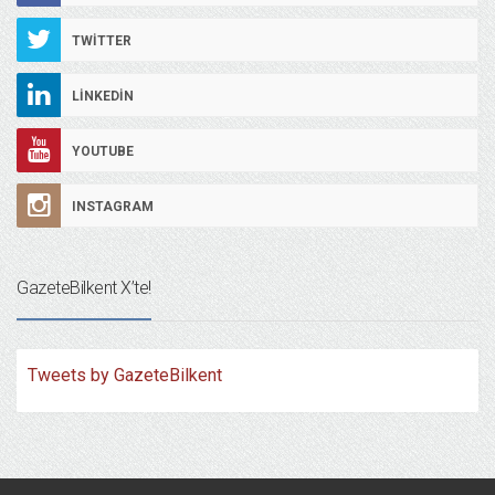
TWITTER
LINKEDIN
YOUTUBE
INSTAGRAM
GazeteBilkent X’te!
Tweets by GazeteBilkent