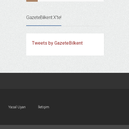
GazeteBilkent X’te!
Tweets by GazeteBilkent
Yasal Uyarı
İletişim