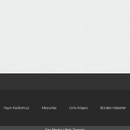
Yayın Kadromuz
Mezunlar
Ünlü Köşesi
Bizden Haberler
Dex Medya |
Web Tasarım