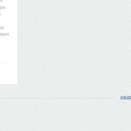
ir
upa
e
 ve
ların
DİĞER