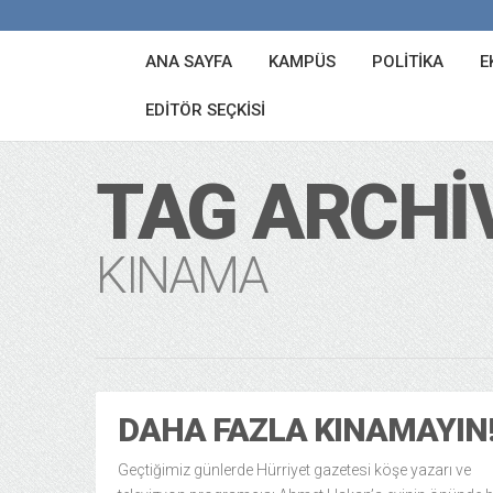
ANA SAYFA
KAMPÜS
POLITIKA
E
EDITÖR SEÇKISI
TAG ARCHI
KINAMA
DAHA FAZLA KINAMAYIN
Geçtiğimiz günlerde Hürriyet gazetesi köşe yazarı ve