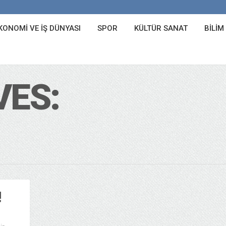
KONOMI VE İŞ DÜNYASI
SPOR
KÜLTÜR SANAT
BILIM
VES:
!