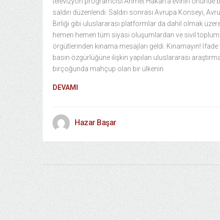
televizyon programcısı Ahmet Hakan’a evinin önünde b
saldırı düzenlendi. Saldırı sonrası Avrupa Konseyi, Avr
Birliği gibi uluslararası platformlar da dahil olmak üzer
hemen hemen tüm siyasi oluşumlardan ve sivil toplum
örgütlerinden kınama mesajları geldi. Kınamayın! İfade
basın özgürlüğüne ilişkin yapılan uluslararası araştırma
birçoğunda mahçup olan bir ülkenin
DEVAMI
Hazar Başar