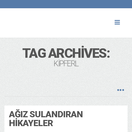
Toggl
naviga
TAG ARCHIVES:
KIPFERL
AĞIZ SULANDIRAN
HIKAYELER