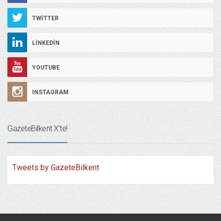
TWITTER
LINKEDIN
YOUTUBE
INSTAGRAM
GazeteBilkent X’te!
Tweets by GazeteBilkent