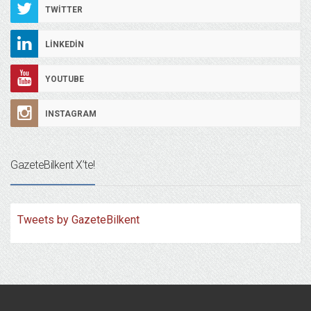
TWITTER
LINKEDIN
YOUTUBE
INSTAGRAM
GazeteBilkent X’te!
Tweets by GazeteBilkent