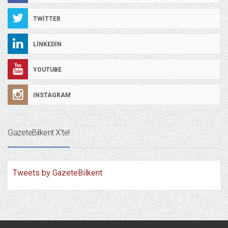
TWITTER
LINKEDIN
YOUTUBE
INSTAGRAM
GazeteBilkent X’te!
Tweets by GazeteBilkent