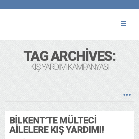
Toggl
naviga
TAG ARCHIVES:
KIŞ YARDIM KAMPANYASI
BILKENT’TE MÜLTECI
AILELERE KIŞ YARDIMI!