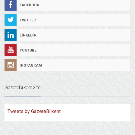
FACEBOOK
TWITTER
LINKEDIN
YOUTUBE
INSTAGRAM
GazeteBilkent X’te!
Tweets by GazeteBilkent