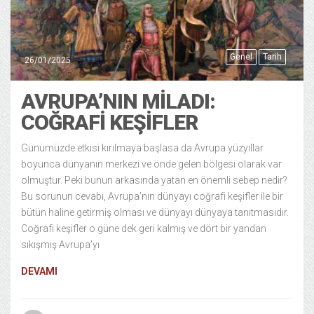
Genel
Tarih
26/01/2025
AVRUPA’NIN MILADI:
COĞRAFI KEŞIFLER
Günümüzde etkisi kırılmaya başlasa da Avrupa yüzyıllar
boyunca dünyanın merkezi ve önde gelen bölgesi olarak var
olmuştur. Peki bunun arkasında yatan en önemli sebep nedir?
Bu sorunun cevabı, Avrupa’nın dünyayı coğrafi keşifler ile bir
bütün haline getirmiş olması ve dünyayı dünyaya tanıtmasıdır.
Coğrafi keşifler o güne dek geri kalmış ve dört bir yandan
sıkışmış Avrupa’yı
DEVAMI