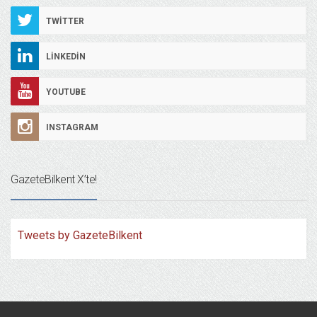
TWITTER
LINKEDIN
YOUTUBE
INSTAGRAM
GazeteBilkent X’te!
Tweets by GazeteBilkent