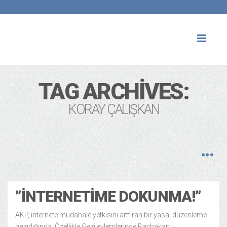
Toggl
naviga
TAG ARCHIVES:
KORAY ÇALIŞKAN
”İNTERNETIME DOKUNMA!”
AKP, internete müdahale yetkisini arttıran bir yasal düzenleme
hazırlığında. Özellikle Gezi eylemlerinde Başbakan