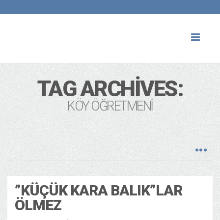
Toggl
naviga
TAG ARCHIVES:
KÖY ÖĞRETMENI
”KÜÇÜK KARA BALIK”LAR
ÖLMEZ