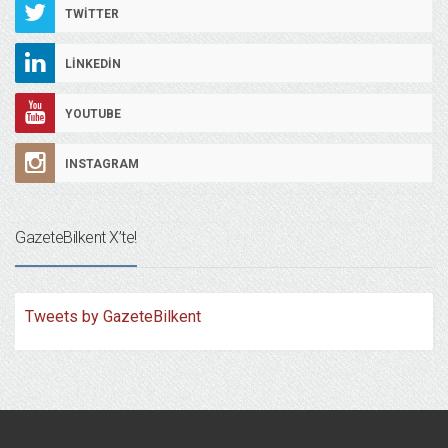
TWITTER
LINKEDIN
YOUTUBE
INSTAGRAM
GazeteBilkent X’te!
Tweets by GazeteBilkent