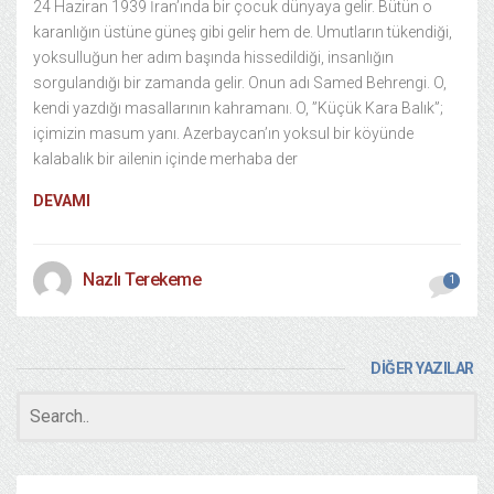
24 Haziran 1939 İran’ında bir çocuk dünyaya gelir. Bütün o
karanlığın üstüne güneş gibi gelir hem de. Umutların tükendiği,
yoksulluğun her adım başında hissedildiği, insanlığın
sorgulandığı bir zamanda gelir. Onun adı Samed Behrengi. O,
kendi yazdığı masallarının kahramanı. O, ”Küçük Kara Balık”;
içimizin masum yanı. Azerbaycan’ın yoksul bir köyünde
kalabalık bir ailenin içinde merhaba der
DEVAMI
Nazlı Terekeme
1
DİĞER YAZILAR