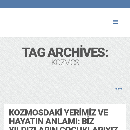
Toggl
naviga
TAG ARCHIVES:
KOZMOS
KOZMOSDAKI YERIMIZ VE
HAYATIN ANLAMI: BIZ
YILDIZLARIN ÇOCUKLARIYIZ