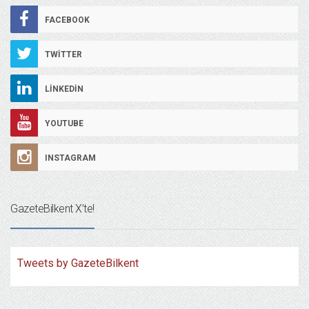
FACEBOOK
TWITTER
LINKEDIN
YOUTUBE
INSTAGRAM
GazeteBilkent X’te!
Tweets by GazeteBilkent