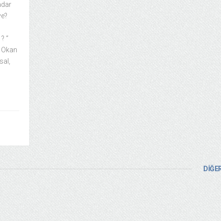
adar
ye?
? “
, Okan
sal,
DİĞER