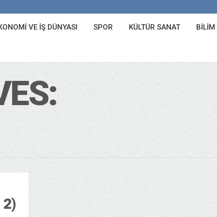
KONOMI VE İŞ DÜNYASI
SPOR
KÜLTÜR SANAT
BILIM
VES:
 2)