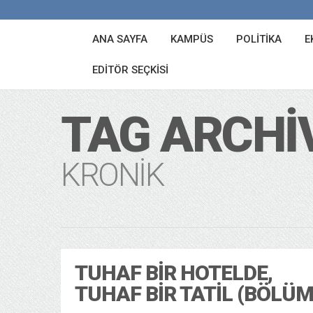
ANA SAYFA
KAMPÜS
POLITIKA
E
EDITÖR SEÇKISI
TAG ARCHI
KRONIK
TUHAF BIR HOTELDE,
TUHAF BIR TATIL (BÖLÜM