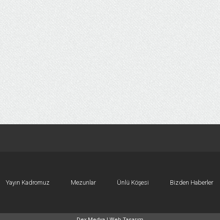
Yayın Kadromuz
Mezunlar
Ünlü Köşesi
Bizden Haberler
Dex Medya |
Web Tasarım