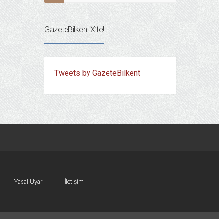
GazeteBilkent X’te!
Tweets by GazeteBilkent
Yasal Uyarı
İletişim