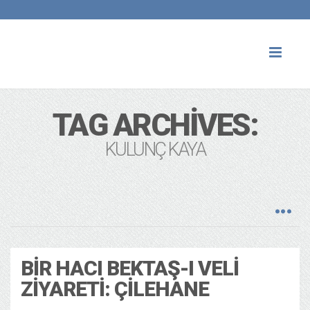
Toggl
naviga
TAG ARCHIVES:
KULUNÇ KAYA
BIR HACI BEKTAŞ-I VELI
ZIYARETI: ÇILEHANE