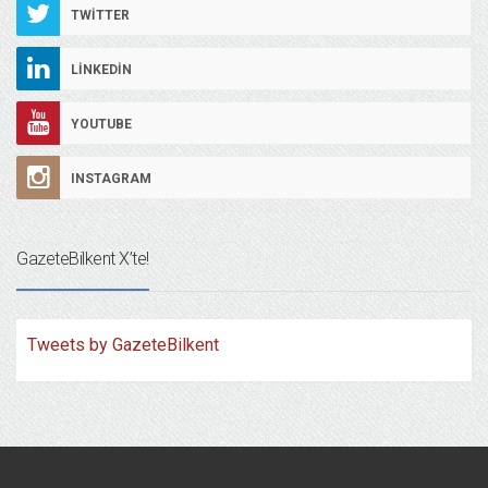
TWITTER
LINKEDIN
YOUTUBE
INSTAGRAM
GazeteBilkent X’te!
Tweets by GazeteBilkent