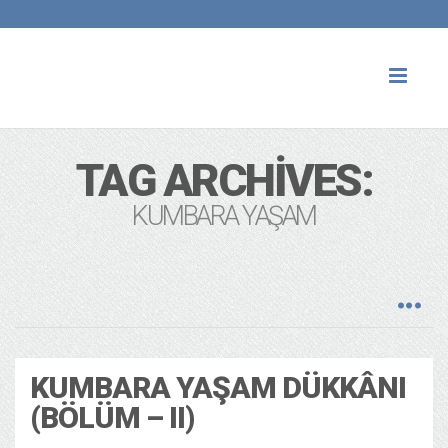
Toggl
naviga
TAG ARCHIVES:
KUMBARA YAŞAM
KUMBARA YAŞAM DÜKKÂNI
(BÖLÜM – II)