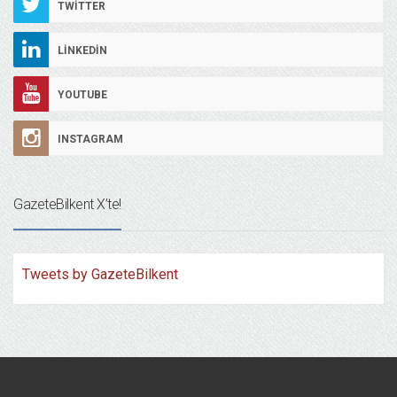
TWITTER
LINKEDIN
YOUTUBE
INSTAGRAM
GazeteBilkent X’te!
Tweets by GazeteBilkent