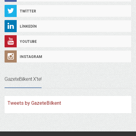
TWITTER
LINKEDIN
YOUTUBE
INSTAGRAM
GazeteBilkent X’te!
Tweets by GazeteBilkent