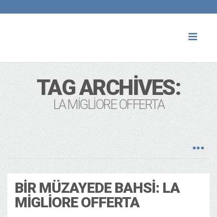
Toggl
naviga
TAG ARCHIVES:
LA MIGLIORE OFFERTA
BIR MÜZAYEDE BAHSI: LA
MIGLIORE OFFERTA