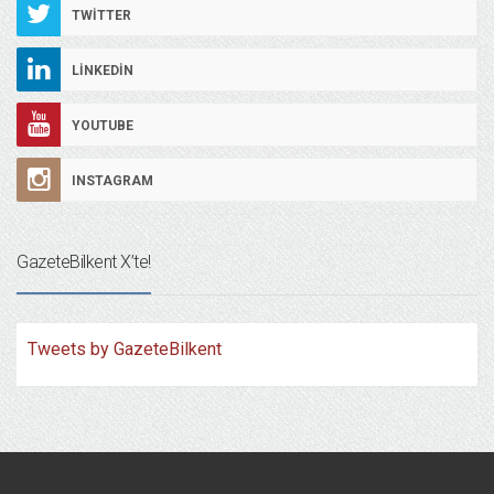
TWITTER
LINKEDIN
YOUTUBE
INSTAGRAM
GazeteBilkent X’te!
Tweets by GazeteBilkent