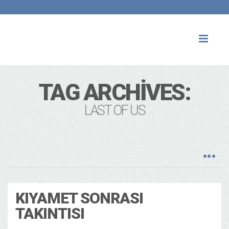
Toggl
naviga
TAG ARCHIVES:
LAST OF US
KIYAMET SONRASI
TAKINTISI