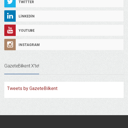
TWITTER
LINKEDIN
YOUTUBE
INSTAGRAM
GazeteBilkent X’te!
Tweets by GazeteBilkent