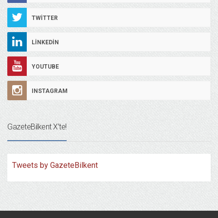
TWITTER
LINKEDIN
YOUTUBE
INSTAGRAM
GazeteBilkent X’te!
Tweets by GazeteBilkent