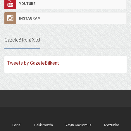
YOUTUBE
INSTAGRAM
GazeteBilkent X’te!
Tweets by GazeteBilkent
Genel
Hakkımızda
Yayın Kadromuz
Mezunlar