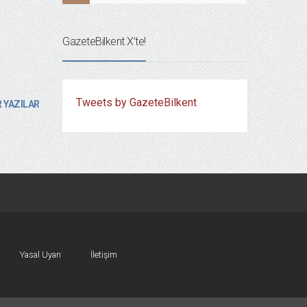
GazeteBilkent X’te!
Tweets by GazeteBilkent
 YAZILAR
Yasal Uyarı
İletişim