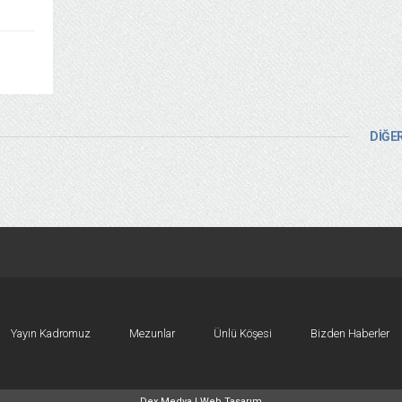
DİĞER
Yayın Kadromuz
Mezunlar
Ünlü Köşesi
Bizden Haberler
Dex Medya |
Web Tasarım