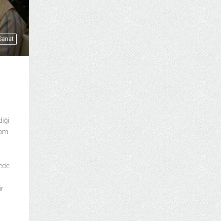
 Sanat
diği
tam
çede
ir