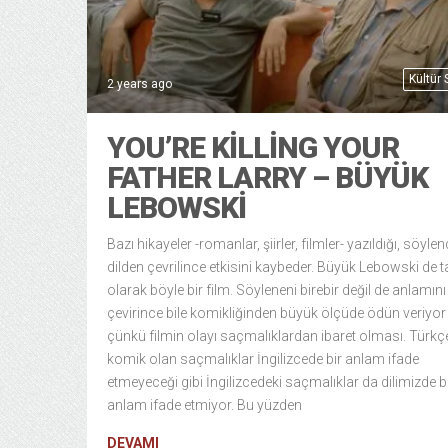
Kültür
2 years ago
YOU’RE KILLING YOUR
FATHER LARRY – BÜYÜK
LEBOWSKI
Bazı hikayeler -romanlar, şiirler, filmler- yazıldığı, söylen
dilden çevrilince etkisini kaybeder. Büyük Lebowski de 
olarak böyle bir film. Söyleneni birebir değil de anlamını
çevirince bile komikliğinden büyük ölçüde ödün veriyor
çünkü filmin olayı saçmalıklardan ibaret olması. Türk
komik olan saçmalıklar İngilizcede bir anlam ifade
etmeyeceği gibi İngilizcedeki saçmalıklar da dilimizde b
anlam ifade etmiyor. Bu yüzden
DEVAMI