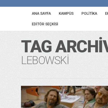
ANA SAYFA
KAMPÜS
POLITIKA
E
EDITÖR SEÇKISI
TAG ARCHI
LEBOWSKI