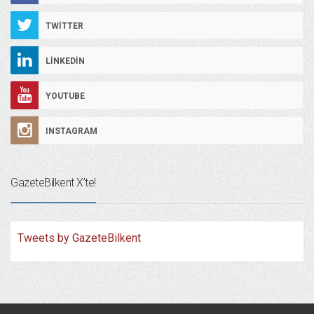
TWITTER
LINKEDIN
YOUTUBE
INSTAGRAM
GazeteBilkent X’te!
Tweets by GazeteBilkent