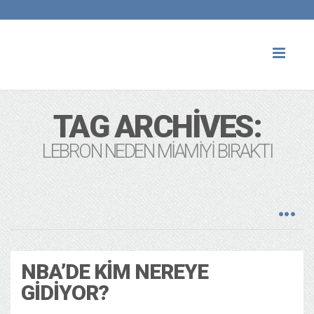
Toggl
naviga
TAG ARCHIVES:
LEBRON NEDEN MIAMIYI BIRAKTI
NBA’DE KIM NEREYE
GIDIYOR?