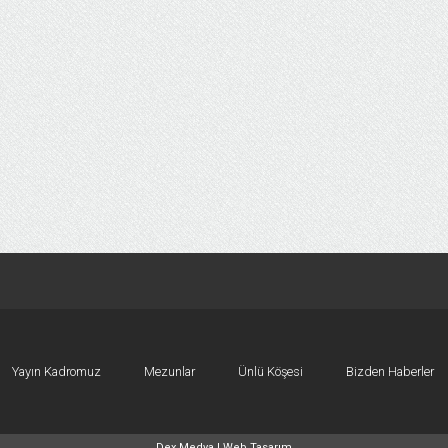
Yayın Kadromuz
Mezunlar
Ünlü Köşesi
Bizden Haberler
Dex Medya |
Web Tasarım