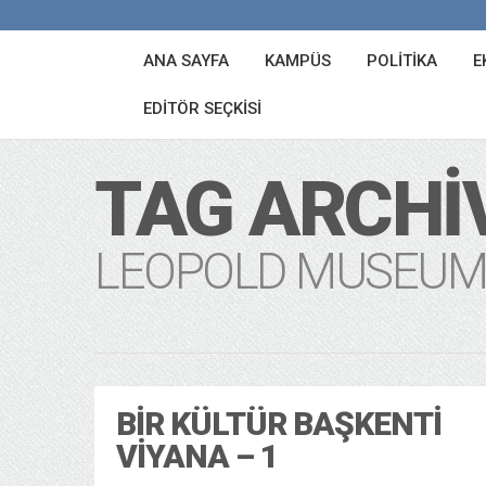
ANA SAYFA
KAMPÜS
POLITIKA
E
EDITÖR SEÇKISI
TAG ARCHI
LEOPOLD MUSEUM
BIR KÜLTÜR BAŞKENTI
VIYANA – 1