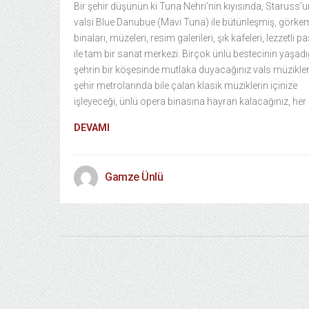
Bir şehir düşünün ki Tuna Nehri’nin kıyısında, Staruss’u
valsi Blue Danubue (Mavi Tuna) ile bütünleşmiş, görkem
binaları, müzeleri, resim galerileri, şık kafeleri, lezzetli pa
ile tam bir sanat merkezi. Birçok ünlü bestecinin yaşadı
şehrin bir köşesinde mutlaka duyacağınız vals müzikler
şehir metrolarında bile çalan klasik müziklerin içinize
işleyeceği, ünlü opera binasına hayran kalacağınız, her
DEVAMI
Gamze Ünlü