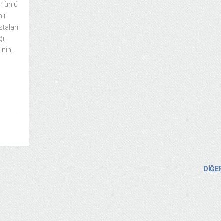
n ünlü
li
staları
ğı,
inin,
DİĞER