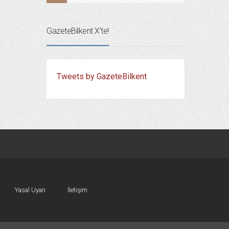
GazeteBilkent X’te!
Tweets by GazeteBilkent
Yasal Uyarı
İletişim