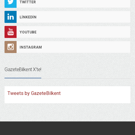
TWITTER
LINKEDIN
YOUTUBE
INSTAGRAM
GazeteBilkent X’te!
Tweets by GazeteBilkent