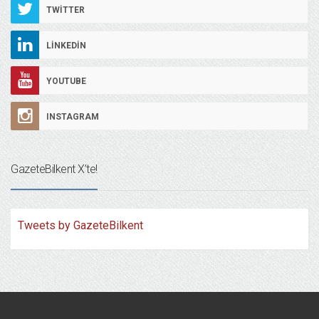
TWITTER
LINKEDIN
YOUTUBE
INSTAGRAM
GazeteBilkent X’te!
Tweets by GazeteBilkent