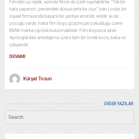
Filmden üç replik, aslında filmin de özeti sayılabilirler. “Tek bir
hata yaparsın, çevrendeki dünya yerle bir olur.” Ivan Locke, bir
inşaat firmasında başarılı bir şantiye amiridir, evlidir, iki de
çocuğu vardır, hatta film boyu gözümüze sokulduğu üzere
BMW marka cipi bile bulunmaktadır. Film boyunca akan
diyologlardan anladığımız üzere tam bir örnek koca, baba ve
çalışandır.
DEVAMI
Kürşat Tosun
DİĞER YAZILAR