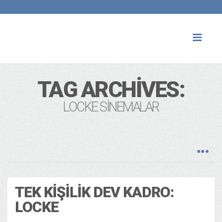
Toggl
naviga
TAG ARCHIVES:
LOCKE SINEMALAR
TEK KIŞILIK DEV KADRO:
LOCKE