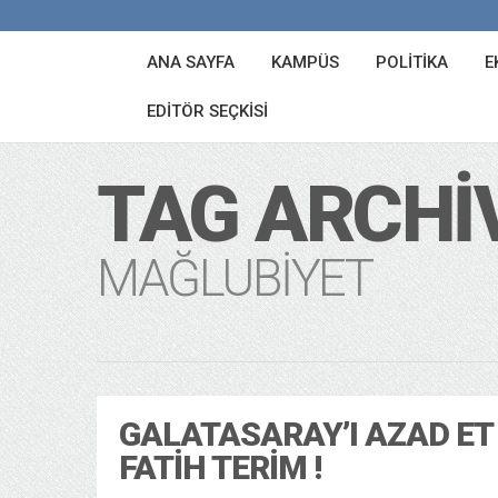
ANA SAYFA
KAMPÜS
POLITIKA
E
EDITÖR SEÇKISI
TAG ARCHI
MAĞLUBIYET
GALATASARAY’I AZAD ET
FATIH TERIM !