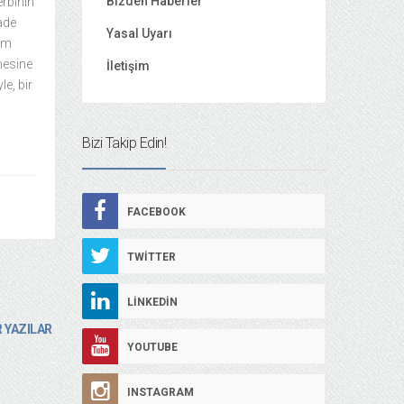
Bizden Haberler
erbinin
yade
Yasal Uyarı
tam
mesine
İletişim
e, bir
Bizi Takip Edin!
FACEBOOK
TWITTER
LINKEDIN
 YAZILAR
YOUTUBE
INSTAGRAM