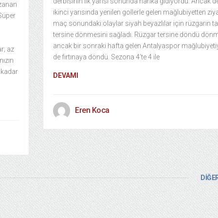
derbisinin ilk yarısı sonunda harika gidiyordu. Ancak d
azanan
ikinci yarısında yenilen gollerle gelen mağlubiyetten zi
 Süper
maç sonundaki olaylar siyah beyazlılar için rüzgarın 
tersine dönmesini sağladı. Rüzgar tersine döndü dön
ancak bir sonraki hafta gelen Antalyaspor mağlubiyetiyl
r; az
de fırtınaya döndü. Sezona 4’te 4 ile
nızın
 kadar
DEVAMI
Eren Koca
DİĞER