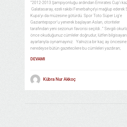
“2012-2013 Şampiyonluğu ardından Emirates Cup’ı k
Galatasaray, ezeli rakibi Fenerbahçe’yi mağlup ederek
Kupa’yı da müzesine götürdü. Spor Toto Süper Lig’e
Gaziantepspor’u yenerek başlayan Aslan, otoriteler
tarafından yeni sezonun favorisi seçildi…” Sevgili okurla
önce okuduğunuz cümleler doğrudur, lütfen bilgisayarı
ayarlarıyla oynamayınız. Yalnızca bir kaç ay öncesine
neredeyse bütün gazetecilere bu cümleleri yazdıran;
DEVAMI
Kübra Nur Akkoç