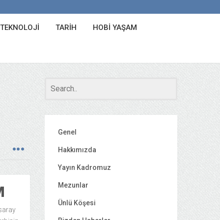
 TEKNOLOJI
TARIH
HOBI YAŞAM
Genel
Hakkımızda
Yayın Kadromuz
Mezunlar
M
Ünlü Köşesi
asaray