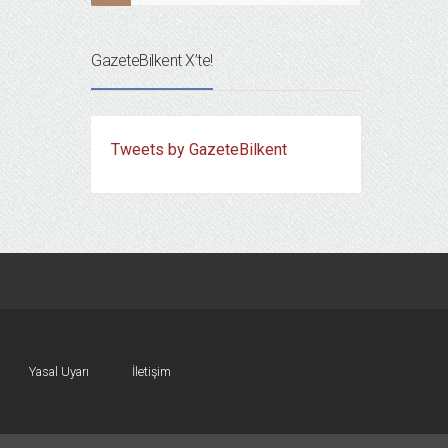
GazeteBilkent X’te!
Tweets by GazeteBilkent
Yasal Uyarı
İletişim