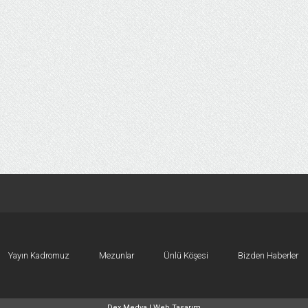
Yayın Kadromuz
Mezunlar
Ünlü Köşesi
Bizden Haberler
Dex Medya |
Web Tasarım