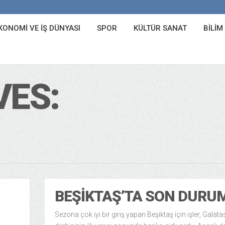
KONOMI VE İŞ DÜNYASI
SPOR
KÜLTÜR SANAT
BILIM
VES:
BEŞIKTAŞ’TA SON DURU
Sezona çok iyi bir giriş yapan Beşiktaş için işler, Galat