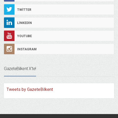
TWITTER
LINKEDIN
YOUTUBE
INSTAGRAM
GazeteBilkent X’te!
Tweets by GazeteBilkent