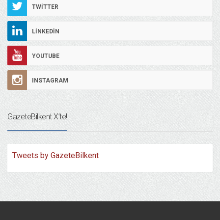
TWITTER
LINKEDIN
YOUTUBE
INSTAGRAM
GazeteBilkent X’te!
Tweets by GazeteBilkent