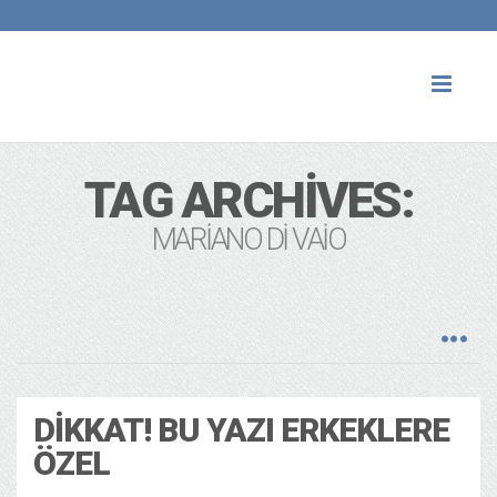
Toggl
naviga
TAG ARCHIVES:
MARIANO DI VAIO
DIKKAT! BU YAZI ERKEKLERE
ÖZEL