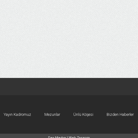
Yayın Kadromuz
Mezunlar
Ünlü Köşesi
Bizden Haberler
Dex Medya |
Web Tasarım