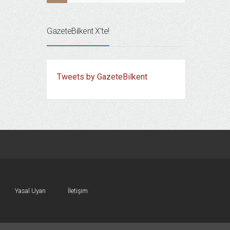
GazeteBilkent X’te!
Tweets by GazeteBilkent
Yasal Uyarı
İletişim