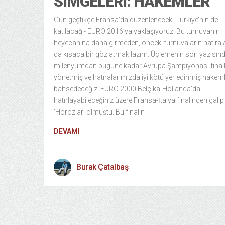
SIMGELERI: HAKEMLER
Gün geçtikçe Fransa’da düzenlenecek -Türkiye’nin de
katılacağı- EURO 2016’ya yaklaşıyoruz. Bu turnuvanın
heyecanına daha girmeden, önceki turnuvaların hatıral
da kısaca bir göz atmak lazım. Üçlemenin son yazısın
milenyumdan bugüne kadar Avrupa Şampiyonası finall
yönetmiş ve hatıralarımızda iyi kötü yer edinmiş hakem
bahsedeceğiz. EURO 2000 Belçika-Hollanda’da
hatırlayabileceğiniz üzere Fransa-İtalya finalinden galip
‘Horozlar’ olmuştu. Bu finalin
DEVAMI
Burak Çatalbaş