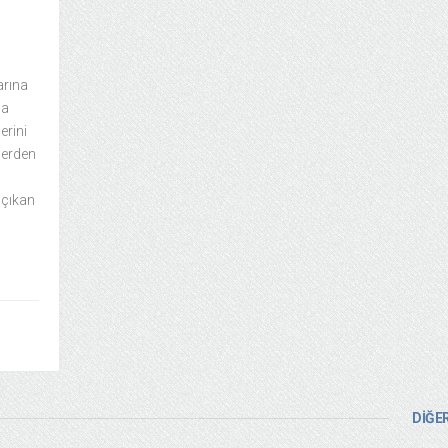
arına
da
erini
lerden
 çıkan
DİĞER