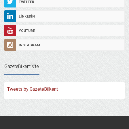
TWITTER
LINKEDIN
YOUTUBE
INSTAGRAM
GazeteBilkent X’te!
Tweets by GazeteBilkent