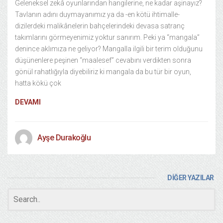
Geleneksel zekâ oyunlarından hangilerine, ne kadar aşinayız?
Tavlanın adını duymayanımız ya da -en kötü ihtimalle-
dizilerdeki malikânelerin bahçelerindeki devasa satranç
takımlarını görmeyenimiz yoktur sanırım. Peki ya “mangala”
denince aklımıza ne geliyor? Mangalla ilgili bir terim olduğunu
düşünenlere peşinen “maalesef” cevabını verdikten sonra
gönül rahatlığıyla diyebiliriz ki mangala da bu tür bir oyun,
hatta kökü çok
DEVAMI
Ayşe Durakoğlu
DİĞER YAZILAR