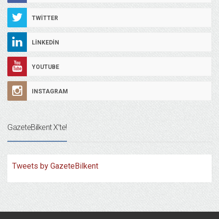
TWITTER
LINKEDIN
YOUTUBE
INSTAGRAM
GazeteBilkent X’te!
Tweets by GazeteBilkent