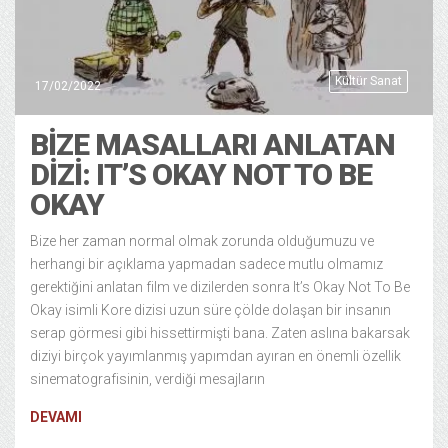
Kültür Sanat
17/02/2022
BIZE MASALLARI ANLATAN
DIZI: IT’S OKAY NOT TO BE
OKAY
Bize her zaman normal olmak zorunda olduğumuzu ve
herhangi bir açıklama yapmadan sadece mutlu olmamız
gerektiğini anlatan film ve dizilerden sonra It’s Okay Not To Be
Okay isimli Kore dizisi uzun süre çölde dolaşan bir insanın
serap görmesi gibi hissettirmişti bana. Zaten aslına bakarsak
diziyi birçok yayımlanmış yapımdan ayıran en önemli özellik
sinematografisinin, verdiği mesajların
DEVAMI