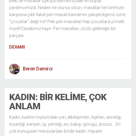
belki de masallar uykuya dalmamızdaki en büyük
yardımcımızdı. Nedeni ne olursa olsun, masallar her birimizin
karşısına çıktı fakat peri masalı kavramını yakıştırdığımız özne
“çocuklar” değil mi? Peki peri masalları hep çocuklara yönelik
miydi?Cevabımız hayır. Peri masalları, sözlü geleneğin bir
parçası
DEVAMI
Beren Demirci
KADIN: BIR KELIME, ÇOK
ANLAM
Kadın; kadının toplumdaki yeri, etkileşimleri, ilişkileri, anneliği,
insanlığı, kariyeri, işi, yemeği, evi, bakışı, görüşü, arzusu… En
çok konuşulan mevzulardan biridir kadın. Hayatın