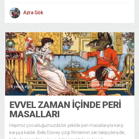
Azra Gök
Genel
Kültür Sanat
6 years ago
EVVEL ZAMAN İÇINDE PERI
MASALLARI
Hepimiz çocukluğumuzda bir şekilde peri masallarıyla karşı
karşıya kaldık. Belki Disney çizgi filmlerinin sıkı takipçileriydik,