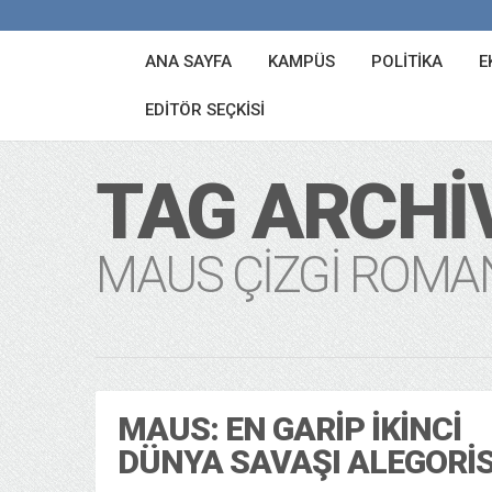
ANA SAYFA
KAMPÜS
POLITIKA
E
EDITÖR SEÇKISI
TAG ARCHI
MAUS ÇIZGI ROMA
MAUS: EN GARIP İKINCI
DÜNYA SAVAŞI ALEGORIS