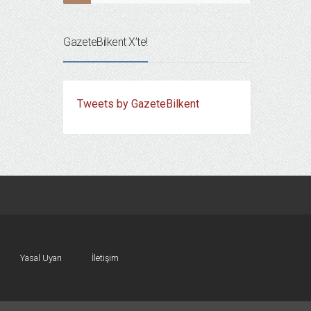
GazeteBilkent X’te!
Tweets by GazeteBilkent
Yasal Uyarı
İletişim