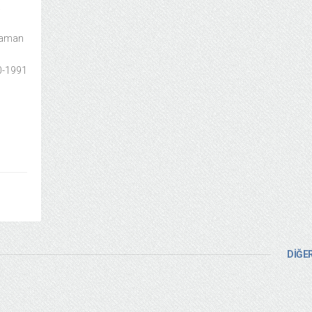
a
 zaman
0-1991
DİĞER