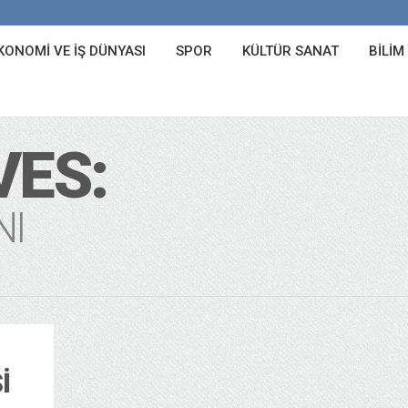
KONOMI VE İŞ DÜNYASI
SPOR
KÜLTÜR SANAT
BILIM
VES:
NI
I