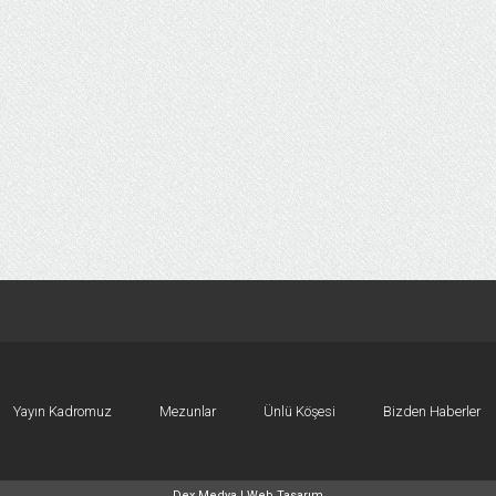
Yayın Kadromuz
Mezunlar
Ünlü Köşesi
Bizden Haberler
Dex Medya |
Web Tasarım