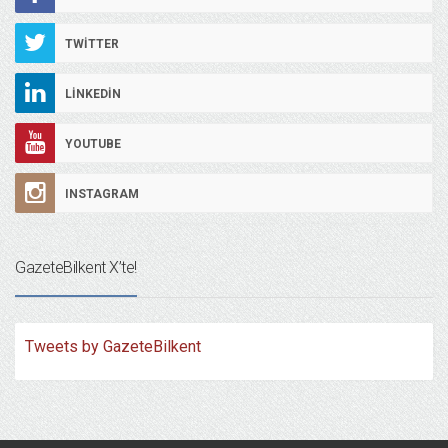
TWITTER
LINKEDIN
YOUTUBE
INSTAGRAM
GazeteBilkent X’te!
Tweets by GazeteBilkent