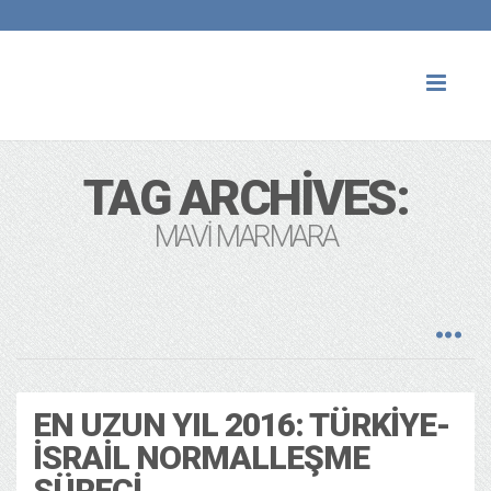
Toggl
naviga
TAG ARCHIVES:
MAVI MARMARA
EN UZUN YIL 2016: TÜRKIYE-
İSRAIL NORMALLEŞME
SÜRECI