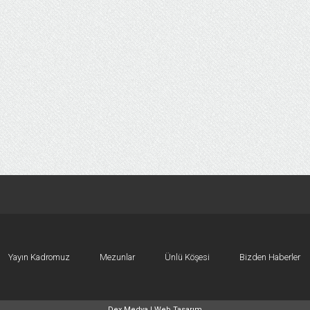
Yayın Kadromuz
Mezunlar
Ünlü Köşesi
Bizden Haberler
Dex Medya |
Web Tasarım