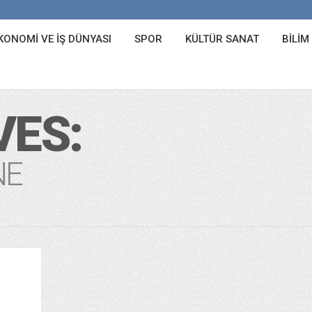
KONOMI VE İŞ DÜNYASI
SPOR
KÜLTÜR SANAT
BILIM
VES:
NE