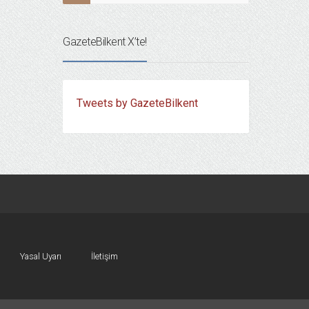
GazeteBilkent X’te!
Tweets by GazeteBilkent
Yasal Uyarı
İletişim