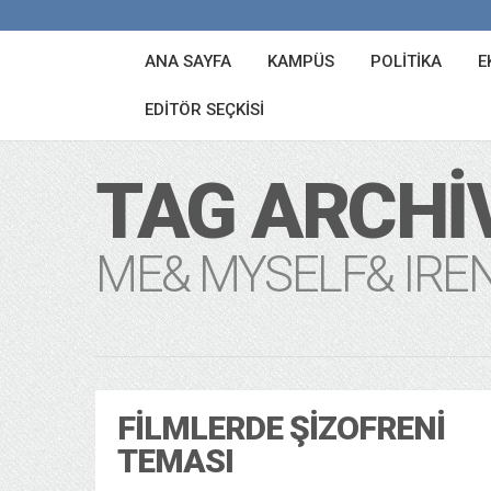
ANA SAYFA
KAMPÜS
POLITIKA
E
EDITÖR SEÇKISI
TAG ARCHI
ME& MYSELF& IRE
FILMLERDE ŞIZOFRENI
TEMASI