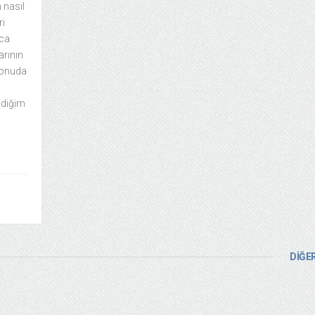
 nasıl
ri
ıca
arının
 konuda
ldiğim
DİĞER