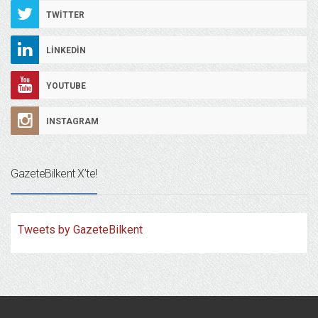
TWITTER
LINKEDIN
YOUTUBE
INSTAGRAM
GazeteBilkent X’te!
Tweets by GazeteBilkent