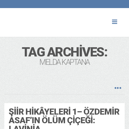
Toggl
naviga
TAG ARCHIVES:
MELDA KAPTANA
ŞIIR HIKÂYELERI 1– ÖZDEMIR
ASAF’IN ÖLÜM ÇIÇEĞI:
LAVINIA