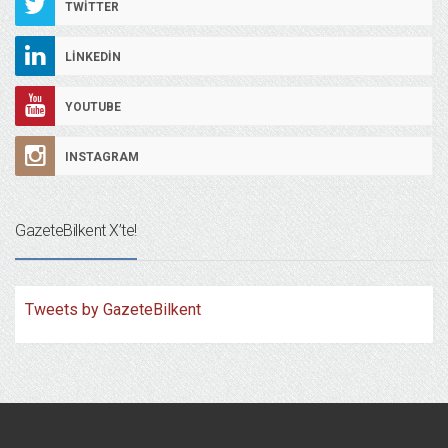
TWITTER
LINKEDIN
YOUTUBE
INSTAGRAM
GazeteBilkent X’te!
Tweets by GazeteBilkent