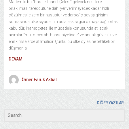
Madem ki bu “Paralel İhanet Çetesi” gelecek nesillere
bırakılması tereddütüne dahi yer verilmeyecek kadar hızlı
çözülmesi elzem bir husustur ve darbe/iç savaş girişimi
sonrasında ülke siyasetinin asla eskisi gibi olmayacağı ortak
kabuldür, ihanet çetesi ile mücadele konusunda atılacak
adımlar “mikro-cerrahi hassasiyetinde” ve ancak güvenilir ve
ehil kimselerce atılmalıdır. Çünkü bu ülke öylesine tehlikeli bir
düşmanla
DEVAMI
Ömer Faruk Akbal
DİĞER YAZILAR