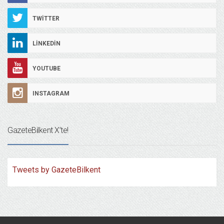
TWITTER
LINKEDIN
YOUTUBE
INSTAGRAM
GazeteBilkent X’te!
Tweets by GazeteBilkent