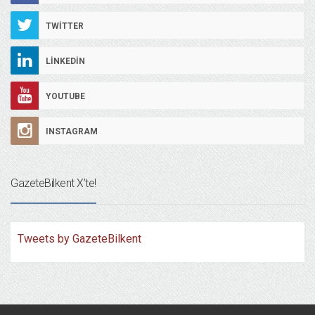
TWITTER
LINKEDIN
YOUTUBE
INSTAGRAM
GazeteBilkent X’te!
Tweets by GazeteBilkent