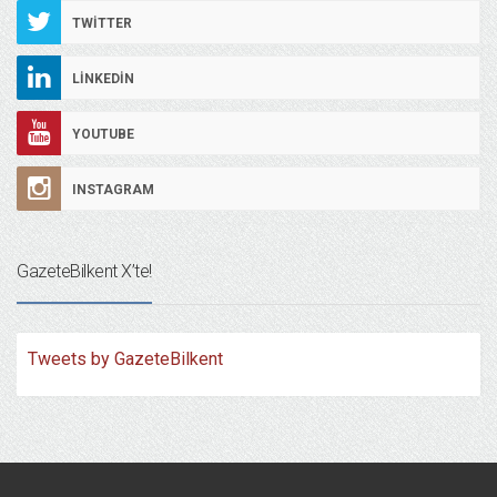
TWITTER
LINKEDIN
YOUTUBE
INSTAGRAM
GazeteBilkent X’te!
Tweets by GazeteBilkent