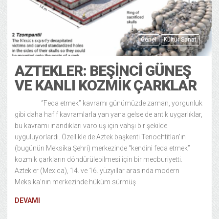
Genel
Kültür Sanat
24/01/2026
AZTEKLER: BEŞINCI GÜNEŞ
VE KANLI KOZMIK ÇARKLAR
“Feda etmek” kavramı günümüzde zaman, yorgunluk
gibi daha hafif kavramlarla yan yana gelse de antik uygarlıklar,
bu kavramı inandıkları varoluş için vahşi bir şekilde
uyguluyorlardı. Özellikle de Aztek başkenti Tenochtitlan’ın
(bugünün Meksika Şehri) merkezinde “kendini feda etmek”
kozmik çarkların döndürülebilmesi için bir mecburiyetti.
Aztekler (Mexica), 14. ve 16. yüzyıllar arasında modern
Meksika’nın merkezinde hüküm sürmüş
DEVAMI