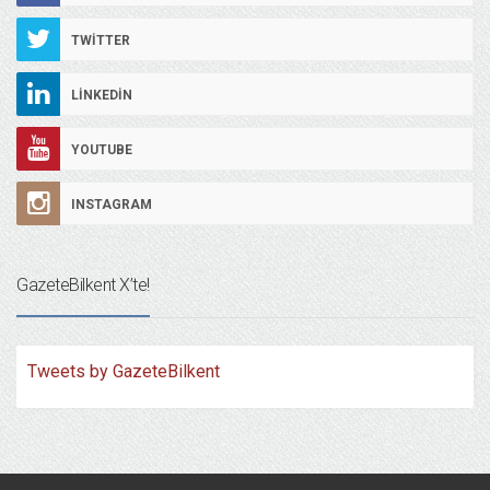
TWITTER
LINKEDIN
YOUTUBE
INSTAGRAM
GazeteBilkent X’te!
Tweets by GazeteBilkent