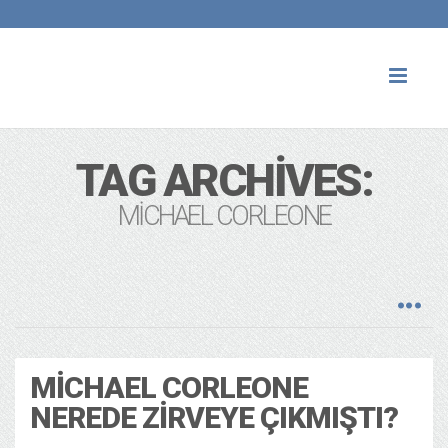
Toggl
naviga
TAG ARCHIVES:
MICHAEL CORLEONE
MICHAEL CORLEONE
NEREDE ZIRVEYE ÇIKMIŞTI?