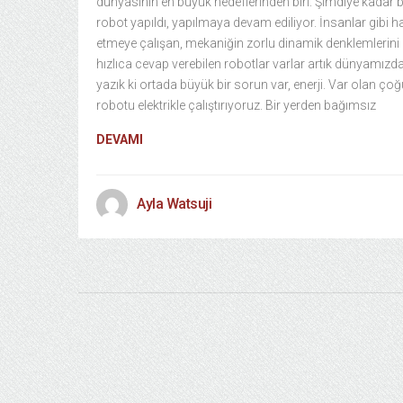
dünyasının en büyük hedeflerinden biri. Şimdiye kadar 
robot yapıldı, yapılmaya devam ediliyor. İnsanlar gibi h
etmeye çalışan, mekaniğin zorlu dinamik denklemlerini i
hızlıca cevap verebilen robotlar varlar artık dünyamızd
yazık ki ortada büyük bir sorun var, enerji. Var olan ço
robotu elektrikle çalıştırıyoruz. Bir yerden bağımsız
DEVAMI
Ayla Watsuji