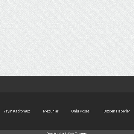
Yayın Kadromuz
Mezunlar
Ünlü Köşesi
Bizden Haberler
Dex Medya |
Web Tasarım