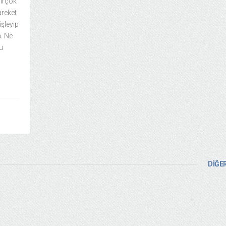
birçok
areket
şleyip
a. Ne
ğu
DİĞER