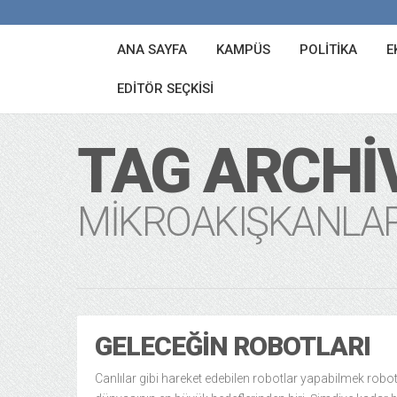
ANA SAYFA
KAMPÜS
POLITIKA
E
EDITÖR SEÇKISI
TAG ARCHI
MIKROAKIŞKANLA
GELECEĞIN ROBOTLARI
Canlılar gibi hareket edebilen robotlar yapabilmek robot