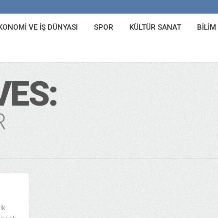
KONOMI VE İŞ DÜNYASI
SPOR
KÜLTÜR SANAT
BILIM
VES:
R
ik