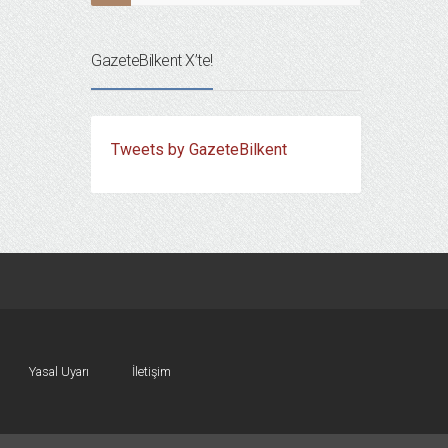
GazeteBilkent X’te!
Tweets by GazeteBilkent
Yasal Uyarı
İletişim