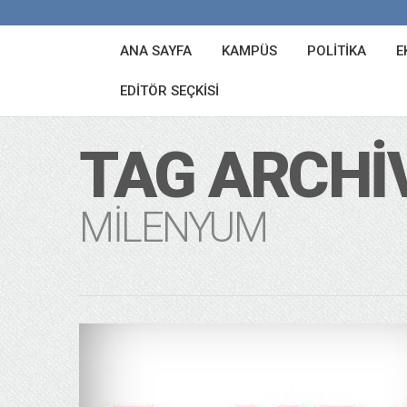
ANA SAYFA
KAMPÜS
POLITIKA
E
EDITÖR SEÇKISI
TAG ARCHI
MILENYUM