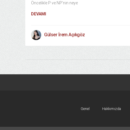
Öncelikle P ve NP’nin neye
DEVAMI
Gülser İrem Açıkgöz
Genel
Hakkımızda