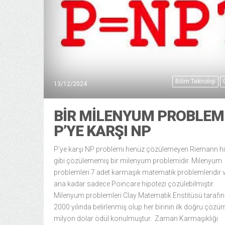
Bilim Teknoloji
13/12/2024
BIR MILENYUM PROBLEMI
P’YE KARŞI NP
P’ye karşı NP problemi henüz çözülemeyen Riemann hi
gibi çözülememiş bir milenyum problemidir. Milenyum
problemleri 7 adet karmaşık matematik problemleridir 
ana kadar sadece Poincare hipotezi çözülebilmiştir.
Milenyum problemleri Clay Matematik Enstitüsü tarafı
2000 yılında belirlenmiş olup her birinin ilk doğru çöz
milyon dolar ödül konulmuştur. Zaman Karmaşıklığı