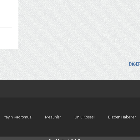
DİĞER
Yayın Kadromuz
Mezunlar
Ünlü Köşesi
Bizden Haberler