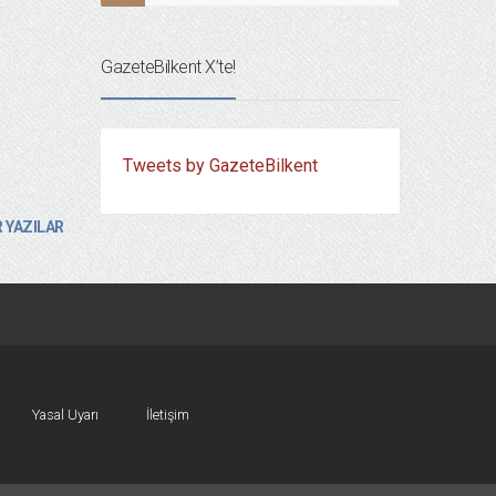
GazeteBilkent X’te!
Tweets by GazeteBilkent
 YAZILAR
Yasal Uyarı
İletişim