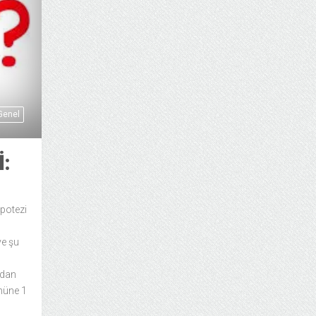
Genel
:
potezi
ve şu
ndan
ümüne 1