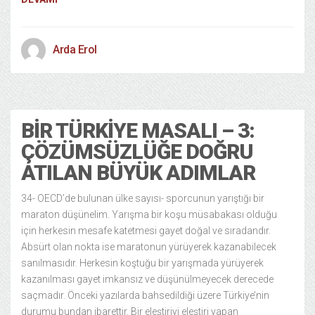
Arda Erol
Ekonomi ve Iş Dünyası
28/08/2015
BIR TÜRKIYE MASALI – 3:
ÇÖZÜMSÜZLÜĞE DOĞRU
ATILAN BÜYÜK ADIMLAR
34- OECD’de bulunan ülke sayısı- sporcunun yarıştığı bir
maraton düşünelim. Yarışma bir koşu müsabakası olduğu
için herkesin mesafe katetmesi gayet doğal ve sıradandır.
Absürt olan nokta ise maratonun yürüyerek kazanabilecek
sanılmasıdır. Herkesin koştuğu bir yarışmada yürüyerek
kazanılması gayet imkansız ve düşünülmeyecek derecede
saçmadır. Önceki yazılarda bahsedildiği üzere Türkiye’nin
durumu bundan ibarettir. Bir eleştiriyi eleştiri yapan