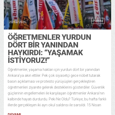
Politika
20/04/2026
ÖĞRETMENLER YURDUN
DÖRT BIR YANINDAN
HAYKIRDI: “YAŞAMAK
İSTIYORUZ!”
Öğretmenler, yaşama hakları için yurdun dört bir yanından
Ankara’ya akın ettiler. Pek çok siyasetçi gece nöbet tutarak
basın açıklaması ve protesto yürüyüşleri gerçekleştiren
öğretmenleri ziyarete gelerek desteklerini gösterdiler. Güvenlik
güçlerinin engellemeleri ile karşılaşan öğretmenler Ankara’nın
kalbinde hayatı durdurdu. Peki Ne Oldu? Türkiye, bu hafta farklı
illerde gerçekleşen iki ayrı okul saldırısı ile sarsıldı. 15 Nisan
DEVAMI