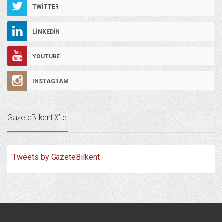
TWITTER
LINKEDIN
YOUTUBE
INSTAGRAM
GazeteBilkent X’te!
Tweets by GazeteBilkent