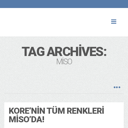
Toggl
naviga
TAG ARCHIVES:
MISO
KORE’NIN TÜM RENKLERI
MISO’DA!